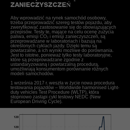
ZANIECZYSZCZEŃ
Aby wprowadzić na rynek samochód osobowy,
trzeba przeprowadzić szereg testów pojazdu, aby
zweryfikować zastosowanie się do obowiązujących
przepisów. Testy te, mające na celu ocenę zużycia
paliwa, emisji CO₂ i emisji zanieczyszczeń, są
przeprowadzane w laboratoriach i bazują na
określonych cyklach jazdy. Dzięki temu są
powtarzalne, a ich wyniki możliwe do porównania.
Jest to istotne, ponieważ tylko testy laboratoryjne,
które są przeprowadzane zgodnie z
ustandaryzowaną i powtarzalną procedurą,
umożliwiają konsumentom porównanie różnych
modeli samochodów.
1 września 2017 r. weszła w życie nowa procedura
testowania pojazdów – Worldwide harmonised Light-
duty vehicles Test Procedure (WLTP), która
stopniowo zastąpi cykl testowy NEDC (New
European Driving Cycle).