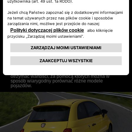
Nowa procedura WLTP jest bardziej
reprezentatywna dla obecnego sposobu jazdy
kierowców niż procedura NEDC, niestety nie może
uwzględnić wszystkich prawdopodobnych
przypadków, w tym stylu jazdy, który jest
indywidualny dla każdego kierowcy. W związku z
tym nadal będzie istniała różnica między emisją i
zużyciem mierzonym w warunkach laboratoryjnych a
wynikami podczas realnego używania pojazdu.
Wielkość tej różnicy będzie zależała od takich
czynników, jak: sposób jazdy, używanie systemów
pokładowych (na przykład klimatyzacji), warunków
ruchu drogowego, warunków pogodowych, które są
różne w zależności od regionu geograficznego, oraz
od samego kierowcy. Ze względu na te różnice
jedynie standaryzowany test laboratoryjny pozwala
otrzymać wartości, za pomocą których można w
sposób wiarygodny porównać różne modele
pojazdów.