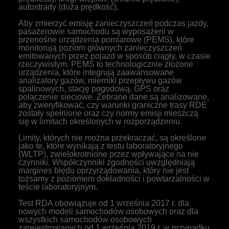
autostrady (duża prędkość).
Aby zmierzyć emisję zanieczyszczeń podczas jazdy,
pasażerowie samochodu są wyposażeni w
przenośne urządzenia pomiarowe (PEMS), które
monitorują poziom głównych zanieczyszczeń
emitowanych przez pojazd w sposób ciągły, w czasie
rzeczywistym. PEMS to technologicznie złożone
urządzenia, które integrują zaawansowane
analizatory gazów, mierniki przepływu gazów
spalinowych, stację pogodową, GPS oraz
połączenie sieciowe. Zebrane dane są analizowane,
aby zweryfikować, czy warunki graniczne trasy RDE
zostały spełnione oraz czy normy emisji mieszczą
się w limitach określonych w rozporządzeniu.
Limity, których nie można przekraczać, są określone
jako te, które wynikają z testu laboratoryjnego
(WLTP), zwielokrotnione przez wpływające na nie
czynniki. Współczynniki zgodności uwzględniają
margines błędu oprzyrządowania, który nie jest
tożsamy z poziomem dokładności i powtarzalności w
teście laboratoryjnym.
Test RDA obowiązuje od 1 września 2017 r. dla
nowych modeli samochodów osobowych oraz dla
wszystkich samochodów osobowych
zarejestrowanych od 1 września 2019 r. w przypadku