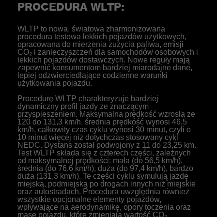
PROCEDURA WLTP:
WLTP to nowa, światowa zharmonizowana
procedura testowa lekkich pojazdów użytkowych,
opracowana do mierzenia zużycia paliwa, emisji
CO₂ i zanieczyszczeń dla samochodów osobowych i
lekkich pojazdów dostawczych. Nowe reguły mają
zapewnić konsumentom bardziej miarodajne dane,
lepiej odzwierciedlające codzienne warunki
użytkowania pojazdu.
Procedurę WLTP charakteryzuje bardziej
dynamiczny profil jazdy ze znaczącym
przyspieszeniem. Maksymalna prędkość wzrosła ze
120 do 131,3 km/h, średnia prędkość wynosi 46,5
km/h, całkowity czas cyklu wynosi 30 minut, czyli o
10 minut więcej niż dotychczas stosowany cykl
NEDC. Dystans został podwojony z 11 do 23,25 km.
Test WLTP składa się z czterech części, zależnych
od maksymalnej prędkości: mała (do 56,5 km/h),
średnia (do 76,6 km/h), duża (do 97,4 km/h), bardzo
duża (131,3 km/h). Te części cyklu symulują jazdę
miejską, podmiejską po drogach innych niż miejskie
oraz autostradach. Procedura uwzględnia również
wszystkie opcjonalne elementy pojazdów,
wpływające na aerodynamikę, opory toczenia oraz
masę pojazdu, które zmieniają wartość CO₂