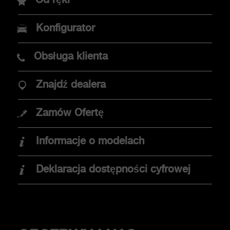
Od ręki
Nowy Abarth 600e
Konfigurator
Abarth 500e
Obsługa klienta
Znajdź dealera
OPCJE ZAKUPU
Zamów Ofertę
Promocje
Informacje o modelach
Znajdź dealera
Elektromobilność
Deklaracja dostępności cyfrowej
Jazda testowa
KLIENCI