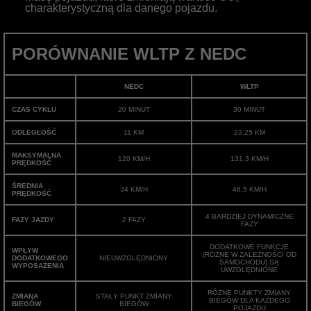
charakterystyczną dla danego pojazdu.
PORÓWNANIE WLTP Z NEDC
NEDC
WLTP
CZAS CYKLU
20 MINUT
30 MINUT
ODLEGŁOŚĆ
11 KM
23,25 KM
MAKSYMALNA
120 KM/H
131,3 KM/H
PRĘDKOŚĆ
ŚREDNIA
34 KM/H
46,5 KM/H
PRĘDKOŚĆ
4 BARDZIEJ DYNAMICZNE
FAZY JAZDY
2 FAZY
FAZY
DODATKOWE FUNKCJE
WPŁYW
(RÓŻNE W ZALEŻNOŚCI OD
DODATKOWEGO
NIEUWZGLĘDNIONY
SAMOCHODU) SĄ
WYPOSAŻENIA
UWZGLĘDNIONE
RÓŻNE PUNKTY ZMIANY
ZMIANA
STAŁY PUNKT ZMIANY
BIEGÓW DLA KAŻDEGO
BIEGÓW
BIEGÓW
POJAZDU