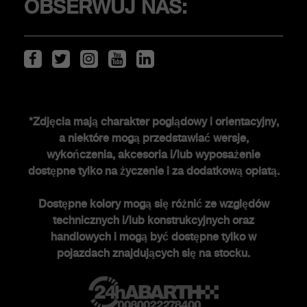
OBSERWUJ NAS:
Serwis i akcesoria
ŚWIAT ABARTHA
*Zdjęcia mają charakter poglądowy i orientacyjny,
a niektóre mogą przedstawiać wersje,
Historia FCA heritage
wykończenia, akcesoria i/lub wyposażenie
Historia
dostępne tylko na życzenie i za dodatkową opłatą.
Edycje specjalne
Dostępne kolory mogą się różnić ze względów
Nowości
technicznych i/lub konstrukcyjnych oraz
Newsletter
handlowych i mogą być dostępne tylko w
pojazdach znajdujących się na stocku.