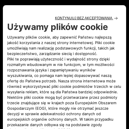
Procedura WLTP stopniowo zastąpi procedurę
NEDC. WLTP stosuje się w przypadku nowych
samochodów osobowych wyprodukowanych od dnia
1 września 2017 r. oraz do nowych samochodów
osobowych zarejestrowanych po pierwszym
września 2018 r. i jest obowiązkowa we wszystkich
krajach członkowskich Unii Europejskiej.
Do końca 2020 r. zarówno zużycie paliwa, jak i
emisja CO₂ ocenione w procedurze WLTP i NEDC
będą dostępne w dokumentach pojazdu. Niestety
wyniki NEDC będą wykorzystane do oceny średnich
emisji samochodów zarejestrowanych w UE do 2020
r. Ponadto niektóre kraje mogą dalej wykorzystywać
te dane do celów podatkowych. Od 2021 r. dane
WLTP będą jedynymi wartościami stosowanymi do
mierzenia zużycia paliwa i emisji CO₂ dla wszystkich
samochodów. Samochody używane nie będą objęte
tą zmianą i zachowają swoje wartości certyfikowane
przez procedurę NEDC.
ZUŻYCIE DRÓG I EMISJA SPALIN
SAMOCHODÓW OSOBOWYCH