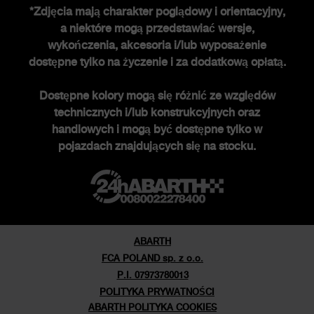
*Zdjęcia mają charakter poglądowy i orientacyjny,
a niektóre mogą przedstawiać wersje,
Historia FCA heritage
wykończenia, akcesoria i/lub wyposażenie
Historia
dostępne tylko na życzenie i za dodatkową opłatą.
Edycje specjalne
Dostępne kolory mogą się różnić ze względów
Nowości
technicznych i/lub konstrukcyjnych oraz
Newsletter
handlowych i mogą być dostępne tylko w
pojazdach znajdujących się na stocku.
ABARTH
FCA POLAND sp. z o.o.
P.I. 07973780013
POLITYKA PRYWATNOŚCI
ABARTH POLITYKA COOKIES