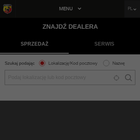
MENU
PL
avigation
ZNAJDŹ DEALERA
SPRZEDAŻ
SERWIS
Szukaj podając
Lokalizację/Kod pocztowy
Nazwę