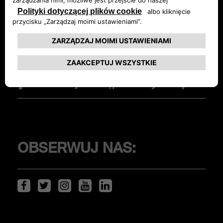
Znajdź dealera
OPCJE ZAKUPU
Zamów Ofertę
Promocje
Informacje o modelach
Znajdź dealera
Elektromobilność
Deklaracja dostępności cyfrowej
Jazda testowa
KLIENCI
OBSERWUJ NAS:
Serwis i akcesoria
ŚWIAT ABARTHA