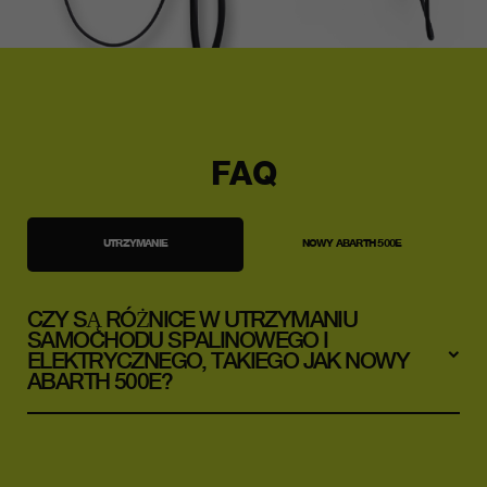
FAQ
UTRZYMANIE
NOWY ABARTH 500E
CZY SĄ RÓŻNICE W UTRZYMANIU
SAMOCHODU SPALINOWEGO I
ELEKTRYCZNEGO, TAKIEGO JAK NOWY
ABARTH 500E?
Oczywiście, że tak. Zarówno pod względem złożoności,
jak i kosztów. Silniki spalinowe są skomplikowane, z
wieloma ruchomymi częściami, rurkami, filtrami i olejami.
Nowego elektrycznego Abartha serwisuje się o wiele
łatwiej, ponieważ zbudowano go z mniejszej ilości