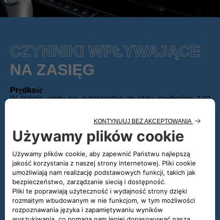
CZYNNIKI WPŁYWAJĄCE
NA ZASIĘG
Prędkość
W trakcie jazdy po autostradzie ze stałą prędkością 130
km/h, zasięg samochodu elektrycznego zmniejsza się
prawie o połowę w porównaniu z zasięgiem z cyklu
mieszanego WLTP. Tymczasem przy stałej prędkości jazdy
po mieście zasięg może zostać wydłużony w stosunku do
cyklu mieszanego WLTP.
Styl jazdy
Płynne przyspieszanie i gładkie hamowanie zmniejsza
zużycie energii, a umiejętne korzystanie z jazdy przy użyciu
jednego pedału (polegającej na używaniu pedału gazu
zarówno do przyspieszania, jak i zwalniania) potęguje efekt
hamowania regeneracyjnego. Połączenie tych czynników
pozwala zoptymalizować zasięg nawet do 20%.