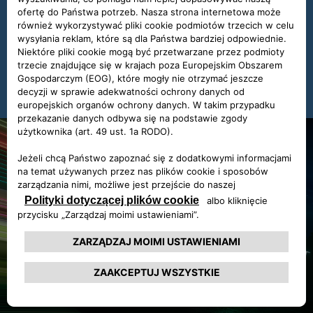
Temperatura
Temperatury zewnętrzne, ogrzewanie lub klimatyzacja mogą
zmienić potencjalny zasięg nawet o 40% (w zależności od
pory roku i wymaganego komfortu cieplnego w kabinie
samochodu). Wstępne ogrzewanie wnętrza, gdy Twój
samochód jest nadal podłączony do prądu, to kolejne
skuteczne rozwiązanie do poprawy zasięgu.