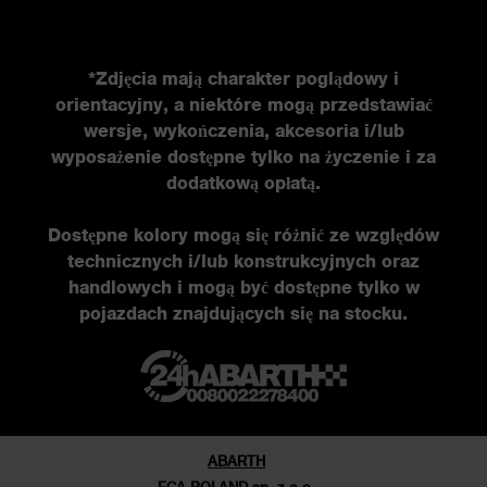
ŚWIAT ABARTHA
*Zdjęcia mają charakter poglądowy i
orientacyjny, a niektóre mogą przedstawiać
Historia FCA heritage
wersje, wykończenia, akcesoria i/lub
Historia
wyposażenie dostępne tylko na życzenie i za
dodatkową opłatą.
Edycje specjalne
Nowości
Dostępne kolory mogą się różnić ze względów
Newsletter
technicznych i/lub konstrukcyjnych oraz
handlowych i mogą być dostępne tylko w
pojazdach znajdujących się na stocku.
ABARTH