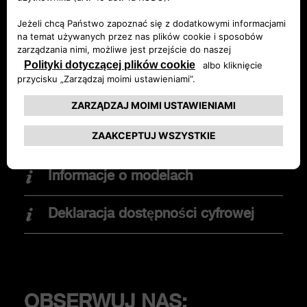
Nowy Abarth 600e
Konfigurator
Abarth 500e
Obsługa klienta
Znajdź dealera
OPCJE ZAKUPU
Zamów Ofertę
Promocje
Informacje o modelach
Znajdź dealera
Elektromobilność
Deklaracja dostępności cyfrowej
Jazda testowa
KLIENCI
OBSERWUJ NAS: