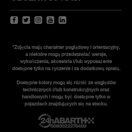
Serwis i akcesoria
ŚWIAT ABARTHA
*Zdjęcia mają charakter poglądowy i orientacyjny,
a niektóre mogą przedstawiać wersje,
Historia FCA heritage
wykończenia, akcesoria i/lub wyposażenie
Historia
dostępne tylko na życzenie i za dodatkową opłatą.
Edycje specjalne
Dostępne kolory mogą się różnić ze względów
Nowości
technicznych i/lub konstrukcyjnych oraz
Newsletter
handlowych i mogą być dostępne tylko w
pojazdach znajdujących się na stocku.