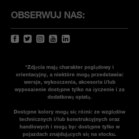
KLIENCI
OBSERWUJ NAS:
Serwis i akcesoria
ŚWIAT ABARTHA
*Zdjęcia mają charakter poglądowy i
orientacyjny, a niektóre mogą przedstawiać
Historia FCA heritage
wersje, wykończenia, akcesoria i/lub
Historia
wyposażenie dostępne tylko na życzenie i za
dodatkową opłatą.
Edycje specjalne
Nowości
Dostępne kolory mogą się różnić ze względów
Newsletter
technicznych i/lub konstrukcyjnych oraz
handlowych i mogą być dostępne tylko w
pojazdach znajdujących się na stocku.