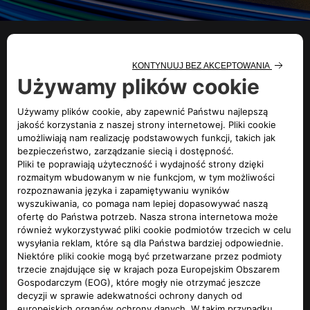
HISTORIA
SPOD ZNAKU
SKORPIONA
Abarth to wytwór wyobraźni i odwagi Carla Abartha. Nasza
historia jest pełna rekordów i innowacji. To historia
człowieka i jego specjalnych samochodów – tych samych,
które odcisnęły swój ślad na włoskiej i międzynarodowej
motoryzacji.
Sukces i motoryzacyjna wielkość Carla Abartha były
przesądzone już w dniu jego urodzin – 15 listopada 1908
roku pod znakiem Skorpiona.
SPRAWDŹ