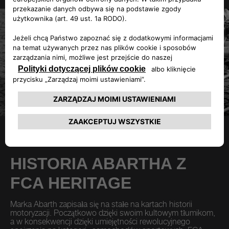
HISTORIA
HISTORIA ABARTHA Z
FCA HERITAGE
Marka Abarth zapisała się na stałe na kartach historii
motoryzacji. Początkowo dzięki swoim kultowym tłumikom,
a w konsekwencji dzięki umiejętności rewolucyjnego