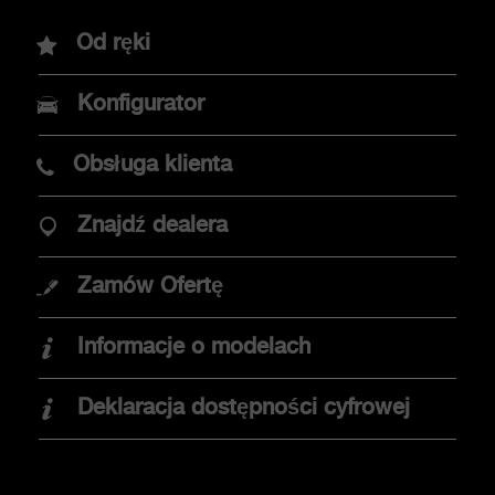
Modele
Od ręki
Nowy Abarth 600e
Konfigurator
Abarth 500e
Obsługa klienta
Znajdź dealera
OPCJE ZAKUPU
Zamów Ofertę
Promocje
Informacje o modelach
Znajdź dealera
Elektromobilność
Deklaracja dostępności cyfrowej
Jazda testowa