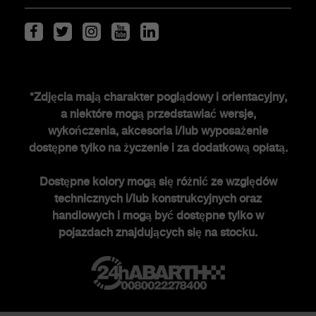
Serwis i akcesoria
ŚWIAT ABARTHA
*Zdjęcia mają charakter poglądowy i orientacyjny,
a niektóre mogą przedstawiać wersje,
Historia FCA heritage
wykończenia, akcesoria i/lub wyposażenie
Historia
dostępne tylko na życzenie i za dodatkową opłatą.
Edycje specjalne
Dostępne kolory mogą się różnić ze względów
Nowości
technicznych i/lub konstrukcyjnych oraz
Newsletter
handlowych i mogą być dostępne tylko w
pojazdach znajdujących się na stocku.