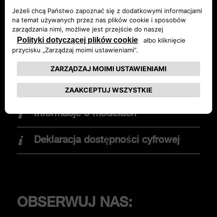
Nowy Abarth 600e
Konfigurator
Abarth 500e
Obsługa klienta
Znajdź dealera
OPCJE ZAKUPU
Zamów Ofertę
Promocje
Informacje o modelach
Znajdź dealera
Elektromobilność
Deklaracja dostępności cyfrowej
Jazda testowa
KLIENCI
OBSERWUJ NAS: