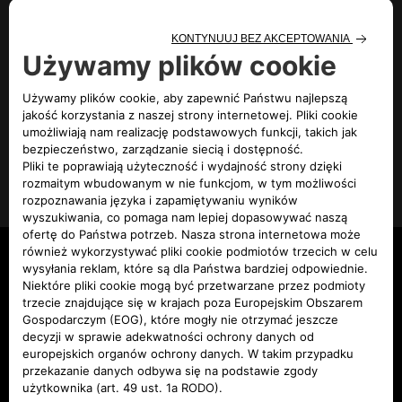
Modele
Od ręki