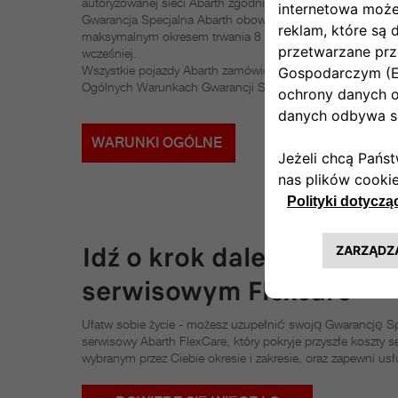
autoryzowanej sieci Abarth zgodnie z naszym harmonogr
Gwarancja Specjalna Abarth obowiązuje do następnego z
maksymalnym okresem trwania 8 lat lub 160 000 km, w zal
wcześniej.
Wszystkie pojazdy Abarth zamówione od 1 lipca 2026 i sp
Ogólnych Warunkach Gwarancji Specjalnej Abarth, mogą b
WARUNKI OGÓLNE
Idź o krok dalej z kontra
serwisowym Flexcare
Ułatw sobie życie - możesz uzupełnić swoją Gwarancję Sp
serwisowy Abarth FlexCare, który pokryje przyszłe koszty 
wybranym przez Ciebie okresie i zakresie, oraz zapewni usł