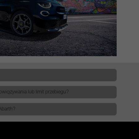
iązywania lub limit przebiegu?​
barth?​