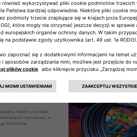
amem przeglądów.
aplanowanego przeglądu, z
eżności od tego, co nastąpi
ełniające zasady określone w
yć nią objęte.
ktem
ecjalną Abarth o kontrakt
serwisowania i konserwacji w
ugi Assistance.