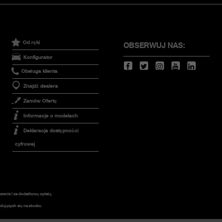
Od ręki
OBSERWUJ NAS:
Konfigurator
Obsługa klienta
Znajdź dealera
Zamów Ofertę
Informacje o modelach
Deklaracja dostępności
cyfrowej
czenie i za dodatkową opłatą.
ujących się na stocku.