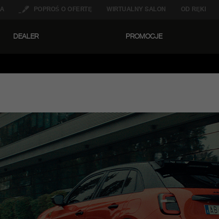
A
POPROŚ O OFERTĘ
WIRTUALNY SALON
OD RĘKI
DEALER
PROMOCJE