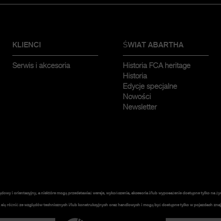
KLIENCI
ŚWIAT ABARTHA
Serwis i akcesoria
Historia FCA heritage
Historia
Edycje specjalne
Nowości
Newsletter
ądowy i orientacyjny, a niektóre mogą przedstawiać wersje, wykończenia, akcesoria i/lub wyposażenie dostępne tylko na ży
się różnić ze względów technicznych i/lub konstrukcyjnych oraz handlowych i mogą być dostępne tylko w pojazdach znajd