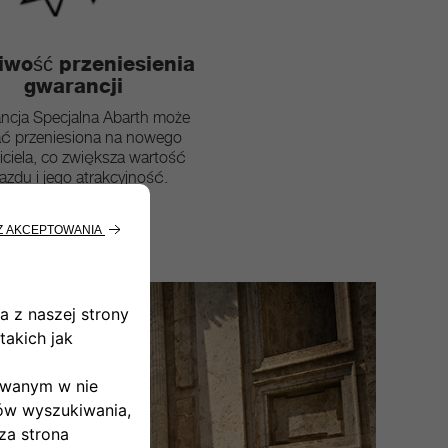
iwość przeniesienia
gwarancji
ncja Specjalna
Abarth
może
ać
przeniesiona na nowego
iciela, co
zwiększa wartość
azdu i jego atrakcyjność.