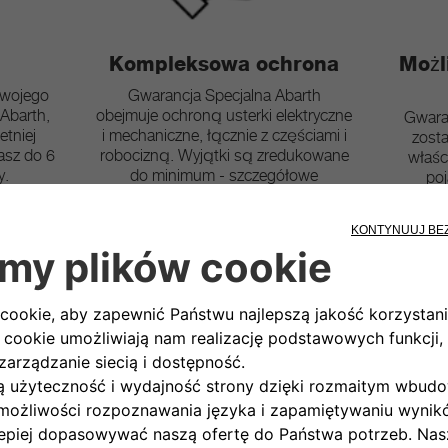
Kompleksowa ochrona
Możl
swojego
Gwarancja Specjalna Abarth
 Abarth,
obejmuje ochroną usterki elektryczne
Gwara
tniej
i mechaniczne, łącznie z częściami i
zost
asz do 6
robocizną. Wyjątki są zredukowane
właśc
y.
do minimum - szczegółowe
poj
informacje są w Warunkach
Programu.
ecjalna
 gwarancji producenta oraz do 6
rwisując pojazd w