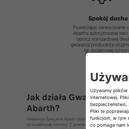
Spokój ducha
Powierzając serwisowanie 
Abartha autoryzowanej sieci
oprócz standardowej dwule
gwarancji producenta otrzym
lat dodatkowej ochron
Jak działa Gwarancja Sp
Abarth?
Gwarancja Specjalna Abarth obejmuje 2 lata standardowej
lat dodatkowej ochrony. Z gwarancji można skorzystać, se