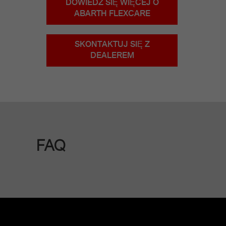
DOWIEDZ SIĘ WIĘCEJ O
ABARTH FLEXCARE
SKONTAKTUJ SIĘ Z
DEALEREM
FAQ