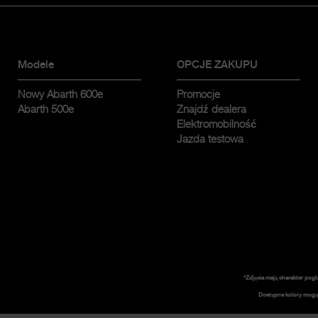
Modele
OPCJE ZAKUPU
Nowy Abarth 600e
Promocje
Abarth 500e
Znajdź dealera
Elektromobilność
Jazda testowa
*Zdjęcia mają charakter pogl
Dostępne kolory mogą 