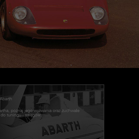
Abarth
bartha, poznaj jego wyzwania oraz zuchwałe
 do tuningu i osiągów.