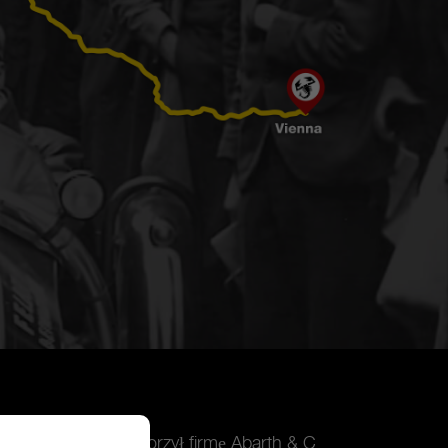
o Scagliarinim stworzył firmę Abarth & C.