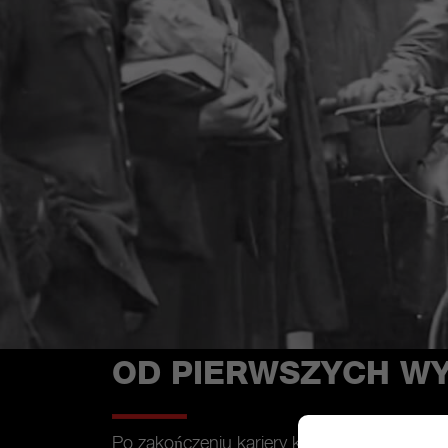
OD PIERWSZYCH W
Po zakończeniu kariery kierowcy wyścigowe