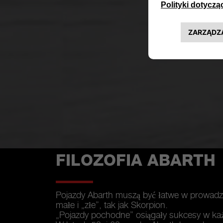
FILOZOFIA ABARTH
Pojazdy Abarth muszą być łatwe w prowadz
małe i „złe”, tak jak Skorpion.
„Pojazdy pochodne” osiągały sukcesy w każde