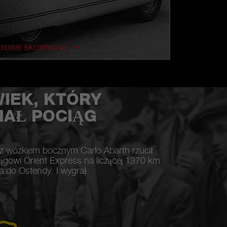
ISTORIE SKORPIONA”
IEK, KTÓRY
AŁ POCIĄG
z wózkiem bocznym Carlo Abarth rzucił
ągowi Orient Express na liczącej 1370 km
ia do Ostendy. I wygrał.