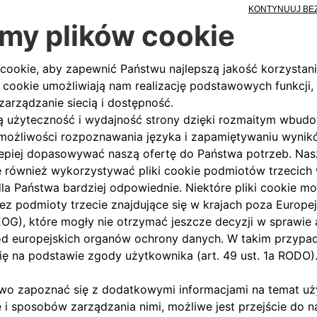
04 A Roadster oparty na Fiacie 1100. Natychmiast wygr
gle do wyścigów firma rozpoczęła również produkcję zesta
. zatrudniała 375 pracowników i produkowała około 300 0
OWY,
rlo Abarth
ździe próbnym.
ował swój
da, po prostu
znów osiągnął