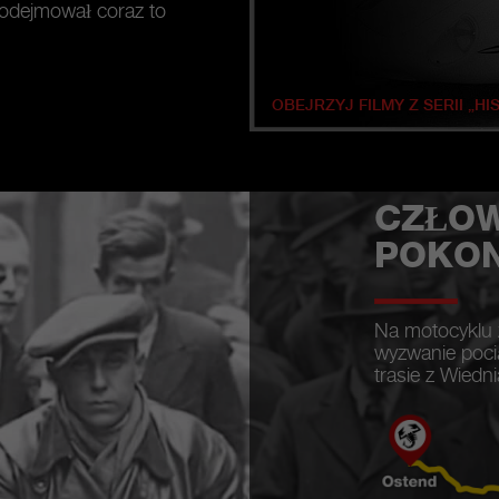
 podejmował coraz to
OBEJRZYJ FILMY Z SERII „H
CZŁOW
POKON
Na motocyklu 
wyzwanie poci
trasie z Wiedn