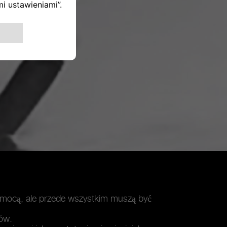
 mocą, ale przede wszystkim muszą być
dów.