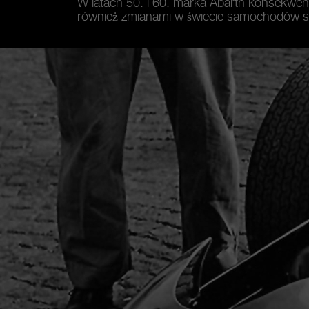
W latach 50. i 60. marka Abarth konsekwentni
również zmianami w świecie samochodów s