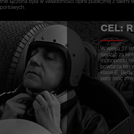
e łączona była w świadomości opinii publicznej z takimi ter
portowych.
CEL: 
W wieku 57 lat
siedząc za kie
monoposto rec
powtarza ten 
klasie E. Będąc
żeby móc zmieś