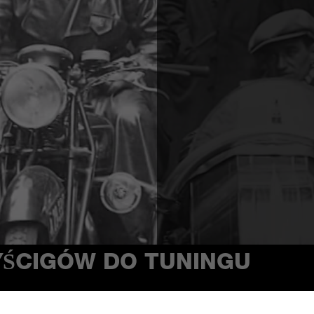
YŚCIGÓW DO TUNINGU
go i motocyklowego, w 1949 roku Carlo Abarth wraz z Guid