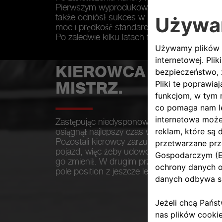
Pierwszym wyprodukowanym pojazdem był 2
także odniósł sukces w Formule 2. Równole
moc i prędkość standardowych pojazdów.
Po zaledwie kilku latach firma Abarth & C
KIEROWCA WYŚCIG
MISTRZ.
Zastępując niedysponowanego kierowcę, Ca
osiągnął najlepszy czas w pierwszym przeje
Pozostali kierowcy zarzucili mu, że modyfik
pojazd, więc żeby udowodnić, że to niepraw
go zmienił. W drugim przejeździe próbnym 
pole position z jeszcze lepszym czasem.