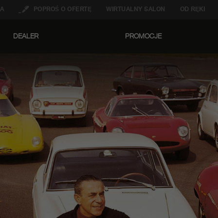
A
POPROŚ O OFERTĘ
WIRTUALNY SALON
OD RĘKI
DEALER
PROMOCJE