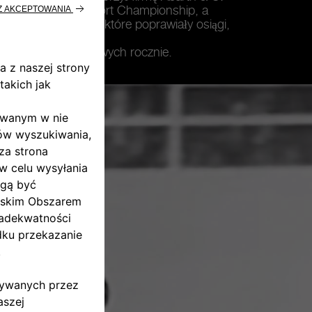
ał zawody 1100 Sport Championship, a
wów tuningowych, które poprawiały osiągi,
00 układów wydechowych rocznie.