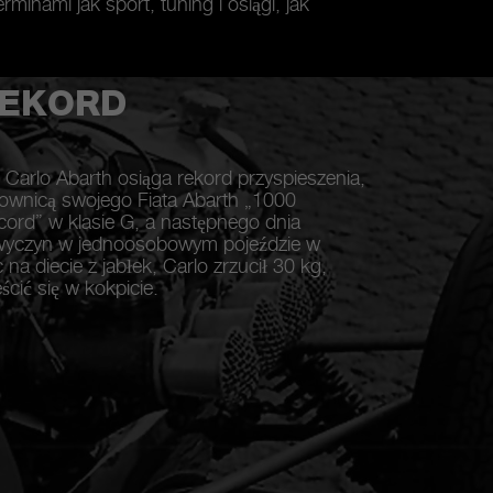
minami jak sport, tuning i osiągi, jak
REKORD
 Carlo Abarth osiąga rekord przyspieszenia,
rownicą swojego Fiata Abarth „1000
ord” w klasie G, a następnego dnia
wyczyn w jednoosobowym pojeździe w
 na diecie z jabłek, Carlo zrzucił 30 kg,
cić się w kokpicie.