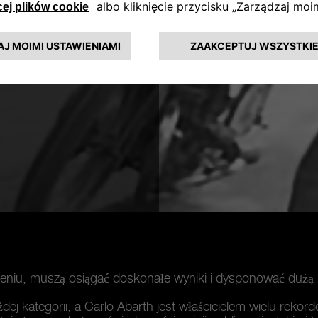
eniu, muszą osiągać doskonałe wyniki i dysponować dużą
j kategorii, a Carlo Abarth jest właścicielem wielu rekor