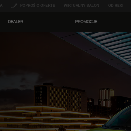
A
POPROŚ O OFERTĘ
WIRTUALNY SALON
OD RĘKI
DEALER
PROMOCJE