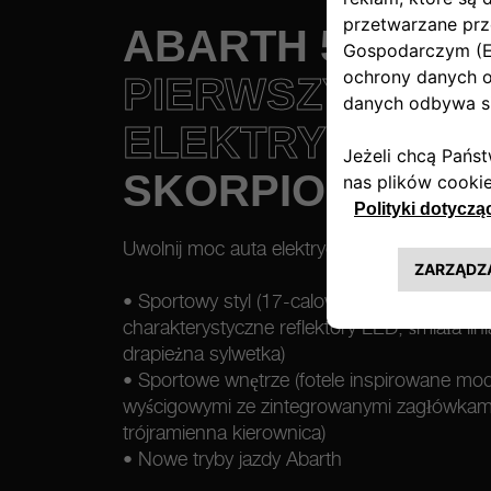
ABARTH 500e
PIERWSZY
ELEKTRYCZNY
SKORPION
Uwolnij moc auta elektrycznego dzięki Abar
• Sportowy styl (17-calowe felgi aluminiowe,
charakterystyczne reflektory LED, śmiała lini
drapieżna sylwetka)
• Sportowe wnętrze (fotele inspirowane mo
wyścigowymi ze zintegrowanymi zagłówkami
trójramienna kierownica)
• Nowe tryby jazdy Abarth