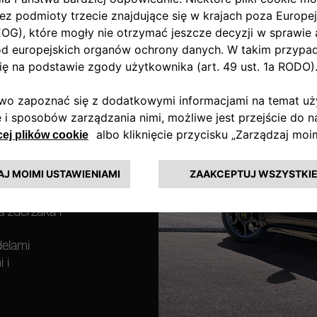
thowi 500e.
a zderzaka i
delami
 i