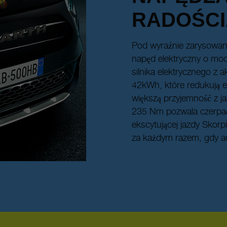
RADOŚCI
Pod wyraźnie zarysowan
napęd elektryczny o moc
silnika elektrycznego z
42kWh, które redukują em
większą przyjemność z 
235 Nm pozwala czerpać
ekscytującej jazdy Skor
za każdym razem, gdy au