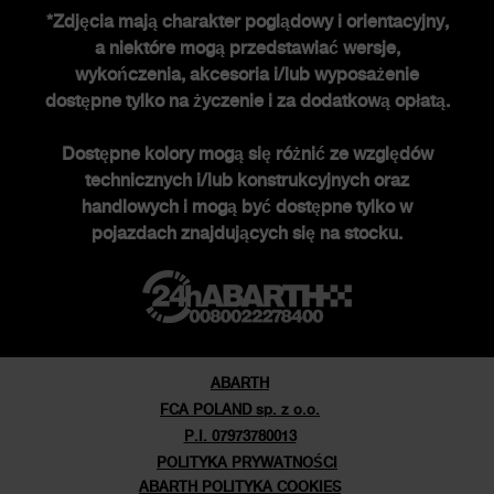
*Zdjęcia mają charakter poglądowy i orientacyjny,
a niektóre mogą przedstawiać wersje,
Historia FCA heritage
wykończenia, akcesoria i/lub wyposażenie
Historia
dostępne tylko na życzenie i za dodatkową opłatą.
Edycje specjalne
Dostępne kolory mogą się różnić ze względów
Nowości
technicznych i/lub konstrukcyjnych oraz
Newsletter
handlowych i mogą być dostępne tylko w
pojazdach znajdujących się na stocku.
ABARTH
FCA POLAND sp. z o.o.
P.I. 07973780013
POLITYKA PRYWATNOŚCI
ABARTH POLITYKA COOKIES