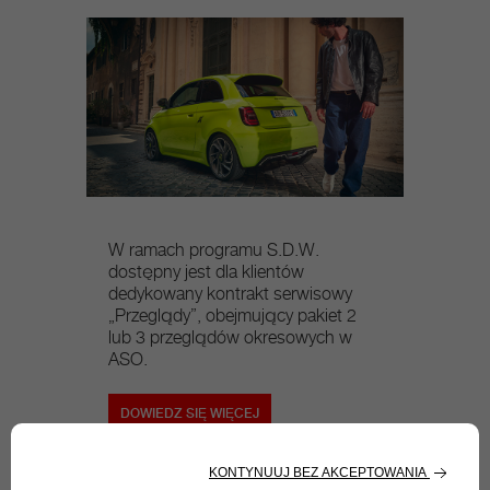
W ramach programu S.D.W.
dostępny jest dla klientów
dedykowany kontrakt serwisowy
„Przeglądy”, obejmujący pakiet 2
lub 3 przeglądów okresowych w
ASO.
DOWIEDZ SIĘ WIĘCEJ