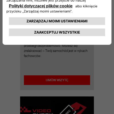
Usługa przekazania pojazdu do
badania technicznego
Pozwól nam uwolnić Cię od stresu
związanego z badaniem technicznym
samochodu. Z wyprzedzeniem
przeprowadzamy niezbędne kontrole,
a następnie zabieramy Twojego Abartha do
stacji kontroli pojazdów, aby cały proces
przebiegł bezproblemowo. Możesz się
zrelaksować – Twój samochód jest w rękach
fachowców.
UMÓW WIZYTĘ