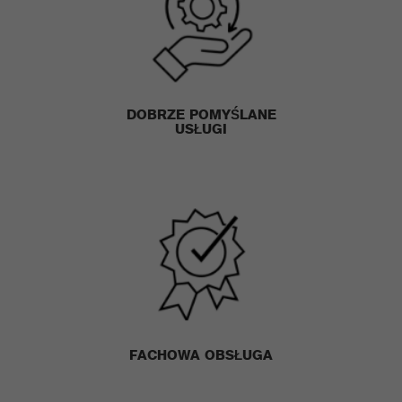
DOBRZE POMY
Ś
LANE
US
Ł
UGI
FACHOWA OBS
Ł
UGA