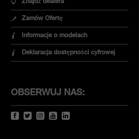
Znajdź dealera
OPCJE ZAKUPU
Zamów Ofertę
Promocje
Informacje o modelach
Znajdź dealera
Elektromobilność
Deklaracja dostępności cyfrowej
Jazda testowa
KLIENCI
OBSERWUJ NAS:
Serwis i akcesoria
ŚWIAT ABARTHA