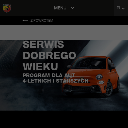
MENU
PL
avigation
Z POWROTEM
SERWIS
DOBREGO
WIEKU
PROGRAM DLA AUT
4-LETNICH I STARSZYCH