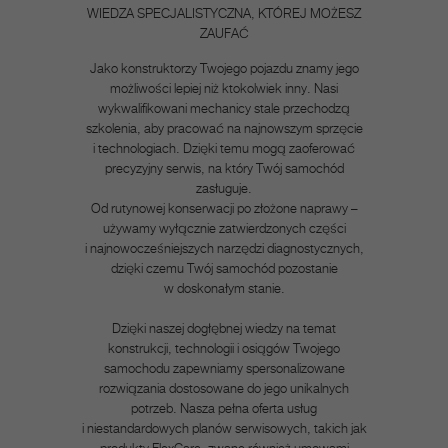
WIEDZA SPECJALISTYCZNA, KTÓREJ MOŻESZ
ZAUFAĆ
Jako konstruktorzy Twojego pojazdu znamy jego
możliwości lepiej niż ktokolwiek inny. Nasi
wykwalifikowani mechanicy stale przechodzą
szkolenia, aby pracować na najnowszym sprzęcie
i technologiach. Dzięki temu mogą zaoferować
precyzyjny serwis, na który Twój samochód
zasługuje.
Od rutynowej konserwacji po złożone naprawy –
używamy wyłącznie zatwierdzonych części
i najnowocześniejszych narzędzi diagnostycznych,
dzięki czemu Twój samochód pozostanie
w doskonałym stanie.
Dzięki naszej dogłębnej wiedzy na temat
konstrukcji, technologii i osiągów Twojego
samochodu zapewniamy spersonalizowane
rozwiązania dostosowane do jego unikalnych
potrzeb. Nasza pełna oferta usług
i niestandardowych planów serwisowych, takich jak