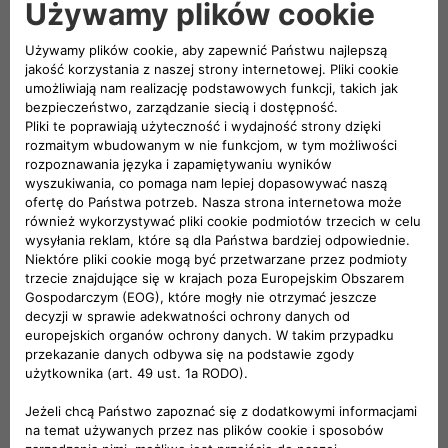
PRZYGOTUJ SIĘ NA BEZTROSKIE
DNI
Aby umożliwić Ci dalsze korzystanie
z samochodu bez zmartwień, lokalny
dealer Abarth oferuje również usługi
dostosowane do Twoich potrzeb.
Ciesz się komfortem profesjonalnej
opieki i spokojną głową.
SPOKÓJ DUCHA