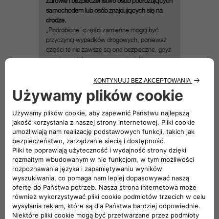
Zdrowie i bezpieczeństwo osób podróżujących
samochodem lub osób znajdujących się na
drodze.
„Podrobione” części zamienne mogą być
przyczyną wypadków drogowych, ponieważ
części te nie zawsze są one bezpieczne, gdyż
często produkowane są z materiałów
gorszego gatunku. Na przykład zamontowane
„podrobione” klocki hamulcowe mogą
wydłużyć drogę hamowania samochodu, w
porównaniu do oryginalnych,
wyprodukowanych ściśle według określonych
norm bezpieczeństwa.
Zły wpływ na stan samochodu
Zamontowana, niskiej jakości, część
zamienna może uszkodzić inne elementy i
podzespoły samochodu. Na przykład
„podrobiony” filtr oleju może zakłócić
prawidłowe działanie układu smarowania
silnika, doprowadzając wręcz do uszkodzenia
samego silnika.