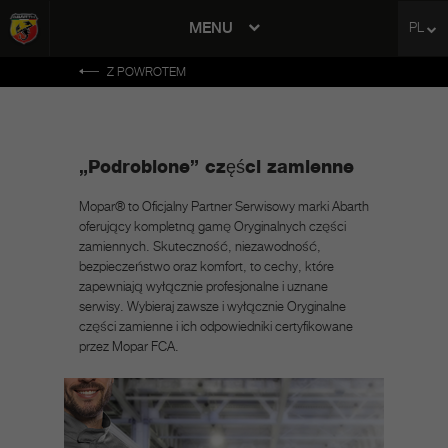
MENU
PL
avigation
Z POWROTEM
„Podrobione” części zamienne
Mopar® to Oficjalny Partner Serwisowy marki Abarth
oferujący kompletną gamę Oryginalnych części
zamiennych. Skuteczność, niezawodność,
bezpieczeństwo oraz komfort, to cechy, które
zapewniają wyłącznie profesjonalne i uznane
serwisy. Wybieraj zawsze i wyłącznie Oryginalne
części zamienne i ich odpowiedniki certyfikowane
przez Mopar FCA.