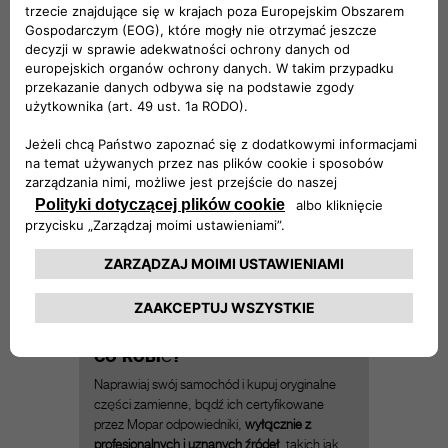
Problemy z badaniem technicznym
Jeśli określona część zamienna nie jest
zgodna z parametrami określonymi przez
producenta, możliwe, że samochód będzie
miał problemy z przejściem badania
technicznego.
Szkodliwe dla środowiska
Materiały wykorzystywane do produkcji
„podrabianych” części zamiennych mogą nie
spełniać nie tylko norm bezpieczeństwa, lecz
także norm w zakresie ochrony środowiska.
CO ROBIĆ?
Naprawiaj swój samochód i kupuj oryginalne
części zamienne, bądź ich certyfikowane
przez Mopar odpowiedniki,
wyłącznie z
profesjonalnych i uznanych źródeł
, takich jak