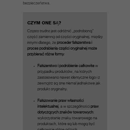
bezpieczeństwa.
CZYM ONE SĄ?
Często trudno jest odróżnić „podrobioną”
część zamienną od części oryginalnej, między
innymi dlatego, że
proceder fałszerstwa i
proces podrabiania części oryginalnej może
przybierać różne formy
:
Fałszerstwo i podrobienie całkowite
w
przypadku produktów, na których
zastosowano nawet identyczne logo i z
zewnątrz są one niemal jednakowe jak
produkt oryginalny.
Fałszowanie praw własności
intelektualnej
, a w szczególności
praw
dotyczących znaków towarowych
:
wykorzystanie znaku towarowego na
produktach, które są lub mogą być
całkowicie różne od tych