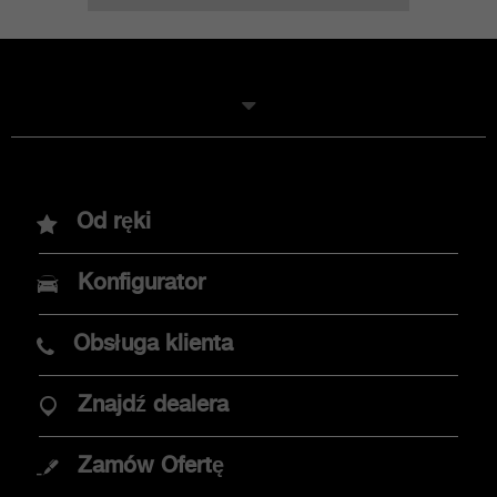
Modele
Od ręki
Nowy Abarth 600e
Konfigurator
Abarth 500e
Obsługa klienta
Znajdź dealera
OPCJE ZAKUPU
Zamów Ofertę
Promocje