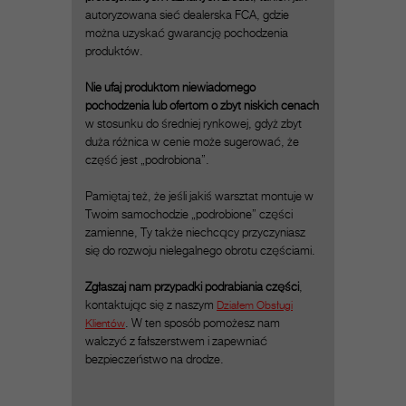
autoryzowana sieć dealerska FCA, gdzie
można uzyskać gwarancję pochodzenia
produktów.
Nie ufaj produktom niewiadomego
pochodzenia lub ofertom o zbyt niskich cenach
w stosunku do średniej rynkowej, gdyż zbyt
duża różnica w cenie może sugerować, że
część jest „podrobiona”.
Pamiętaj też, że jeśli jakiś warsztat montuje w
Twoim samochodzie „podrobione” części
zamienne, Ty także niechcący przyczyniasz
się do rozwoju nielegalnego obrotu częściami.
Zgłaszaj nam przypadki podrabiania części
,
kontaktując się z naszym
Działem Obsługi
Klientów
. W ten sposób pomożesz nam
walczyć z fałszerstwem i zapewniać
bezpieczeństwo na drodze.