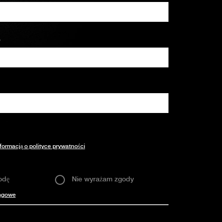
*
formacją o polityce prywatności
odę
Nie wyrażam zgody
ingowe