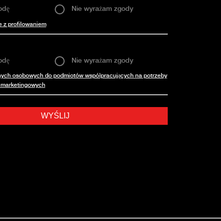
odę
Nie wyrażam zgody
e z profilowaniem
odę
Nie wyrażam zgody
nych osobowych do podmiotów współpracujących na potrzeby
ń marketingowych