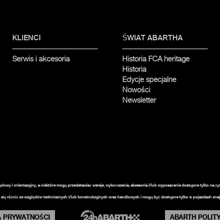
KLIENCI
ŚWIAT ABARTHA
Serwis i akcesoria
Historia FCA heritage
Historia
Edycje specjalne
Nowości
Newsletter
ądowy i orientacyjny, a niektóre mogą przedstawiać wersje, wykończenia, akcesoria i/lub wyposażenie dostępne tylko na ży
się różnić ze względów technicznych i/lub konstrukcyjnych oraz handlowych i mogą być dostępne tylko w pojazdach znajd
A PRYWATNOŚCI
ABARTH POLIT