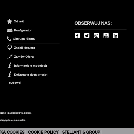
Od ręki
OBSERWUJ NAS:
Konfigurator
Obsługa klienta
Znajdź dealera
Zamów Ofertę
Informacje o modelach
Deklaracja dostępności
cyfrowej
czenie i za dodatkową opłatą.
ujących się na stocku.
YKA COOKIES
COOKIE POLICY
STELLANTIS GROUP