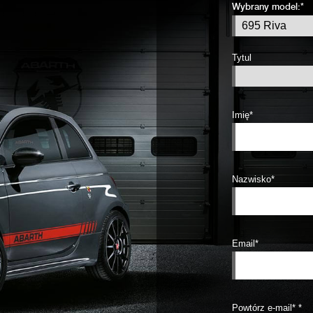
Wybrany model:*
Tytul
Imię*
Nazwisko*
Email*
Powtórz e-mail* *