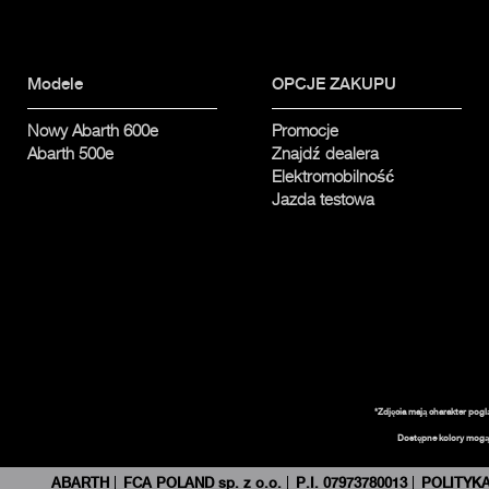
Modele
OPCJE ZAKUPU
Nowy Abarth 600e
Promocje
Abarth 500e
Znajdź dealera
Elektromobilność
Jazda testowa
*Zdjęcia mają charakter pogl
Dostępne kolory mogą 
ABARTH
FCA POLAND sp. z o.o.
P.I. 07973780013
POLITYK