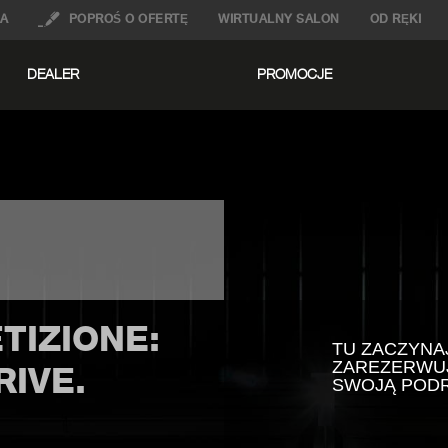
A
POPROŚ O OFERTĘ
WIRTUALNY SALON
OD RĘKI
DEALER
PROMOCJE
TIZIONE:
TU ZACZYNA
ZAREZERWUJ
RIVE.
SWOJĄ PODR