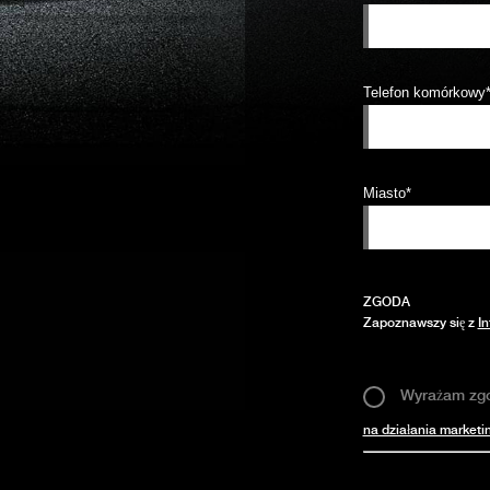
Telefon komórkowy
Miasto*
ZGODA
Zapoznawszy się z
In
Wyrażam zg
na działania market