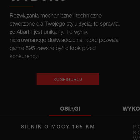
Rozwiązania mechaniczne i techniczne
stworzone dla Twojego stylu życia: to sprawia,
że Abarth jest unikalny. To wynik
niezrównanego doświadczenia, które pozwala
gamie 595 zawsze być o krok przed
konkurencją.
KONFIGURUJ
OSIĄGI
WYKO
SILNIK O MOCY 165 KM
P
K
W