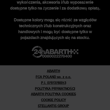
wykończenia, akcesoria i/lub wyposażenie
Historia
dostępne tylko na życzenie i za dodatkową opłatą.
Edycje specjalne
Dostępne kolory mogą się różnić ze względów
Nowości
technicznych i/lub konstrukcyjnych oraz
Newsletter
handlowych i mogą być dostępne tylko w
pojazdach znajdujących się na stocku.
ABARTH
FCA POLAND sp. z o.o.
P.I. 07973780013
POLITYKA PRYWATNOŚCI
ABARTH POLITYKA COOKIES
COOKIE POLICY
STELLANTIS GROUP