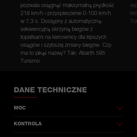
pozwala osiągnąć maksymalną prędkość
wz
218 km/h i przyspieszenie 0-100 km/h
kt
w 7,3 s. Dostępny z automatyczną-
To
sekwencyjną skrzynią biegów z
łopatkami na kierownicy dla lepszych
osiągów i szybszej zmiany biegów. Czy
ma to jakąś nazwę? Tak: Abarth 595
Turismo.
DANE TECHNICZNE
MOC
KONTROLA