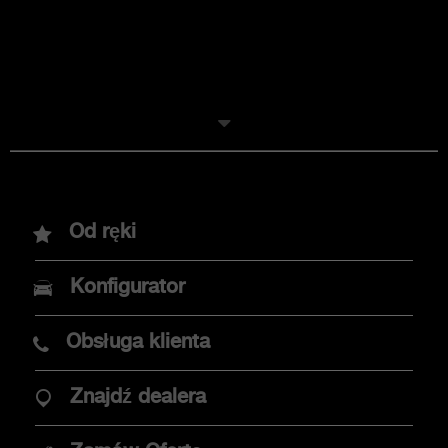
Modele
Od ręki
Nowy Abarth 600e
Konfigurator
Abarth 500e
Obsługa klienta
Znajdź dealera
OPCJE ZAKUPU