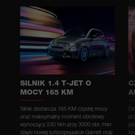
SILNIK 1.4 T-JET O
C
MOCY 165 KM
A
Silnik dostarcza 165 KM czystej mocy
Dź
oraz maksymalny moment obrotowy
pr
wynoszący 230 Nm przy 3000 obr./min
po
dzięki nowej turbosprężarce Garrett oraz
ko