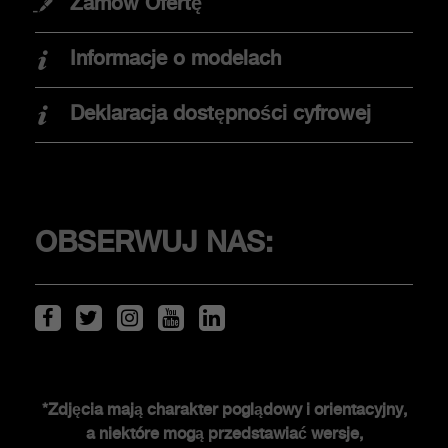
Zamów Ofertę
Promocje
Informacje o modelach
Znajdź dealera
Elektromobilność
Deklaracja dostępności cyfrowej
Jazda testowa
KLIENCI
OBSERWUJ NAS:
Serwis i akcesoria
ŚWIAT ABARTHA
*Zdjęcia mają charakter poglądowy i orientacyjny,
a niektóre mogą przedstawiać wersje,
Historia FCA heritage