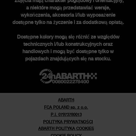
*Zdjęcia mają charakter poglądowy i orientacyjny,
a niektóre mogą przedstawiać wersje,
Historia FCA heritage
wykończenia, akcesoria i/lub wyposażenie
Historia
dostępne tylko na życzenie i za dodatkową opłatą.
Edycje specjalne
Dostępne kolory mogą się różnić ze względów
Nowości
technicznych i/lub konstrukcyjnych oraz
Newsletter
handlowych i mogą być dostępne tylko w
pojazdach znajdujących się na stocku.
ABARTH
FCA POLAND sp. z o.o.
P.I. 07973780013
POLITYKA PRYWATNOŚCI
ABARTH POLITYKA COOKIES
COOKIE POLICY