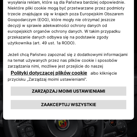
skokową zwiększoną do 689 cm³.
"Swingujące lata 60." powracają na drogę: dzisiaj
możesz doświadczyć takiego samego zastrzyku
adrenaliny dzięki nowemu Abarthowi 695
esseesse.