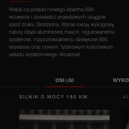
Wejdź na pokład nowego Abartha 695
esseesse i doświadcz prawdziwych osiągów
spod znaku Skorpiona. Wyraź swoją wyścigową
naturę dzięki aluminiowej masce, regulowanemu
spojlerowi, rozpoznawalnemu dźwiękowi 695
esseesse oraz nowym, tytanowym końcówkom
układu wydechowego Akrapovič.
OSIĄGI
WYKO
SILNIK O MOCY 180 KM
A