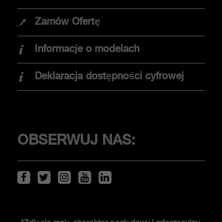
OPCJE ZAKUPU
Zamów Ofertę
Promocje
Informacje o modelach
Znajdź dealera
Elektromobilność
Deklaracja dostępności cyfrowej
Jazda testowa
KLIENCI
OBSERWUJ NAS:
Serwis i akcesoria
ŚWIAT ABARTHA