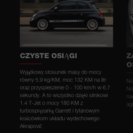
CZYSTE OSIĄGI
Z
O
Wyjątkowy stosunek masy do mocy
równy 5,9 kg/KM, moc 132 KM na litr
No
oraz przyspieszenie 0 - 100 km/h w 6,7
No
sekundy. A to wszystko dzięki silnikowi
na
1.4 T-Jet o mocy 180 KM z
ag
turbosprężarką Garrett i tytanowym
końcówkom układu wydechowego
Akrapovič.