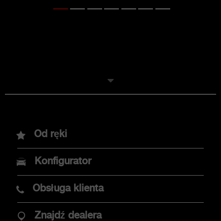
Modele
Od ręki
Nowy Abarth 600e
Konfigurator
Abarth 500e
Obsługa klienta
Znajdź dealera