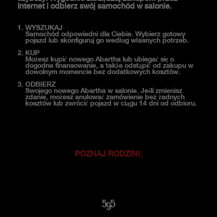
Internet i odbierz swój samochód w salonie.
WYSZUKAJ
Samochód odpowiedni dla Ciebie. Wybierz gotowy
pojazd lub skonfiguruj go według własnych potrzeb.
KUP
Możesz kupić nowego Abartha lub ubiegać się o
dogodne finansowanie, a także odstąpić od zakupu w
dowolnym momencie bez dodatkowych kosztów.
ODBIERZ
Swojego nowego Abartha w salonie. Jeśli zmienisz
zdanie, możesz anulować zamówienie bez żadnych
kosztów lub zwrócić pojazd w ciągu 14 dni od odbioru.
POZNAJ RODZINĘ