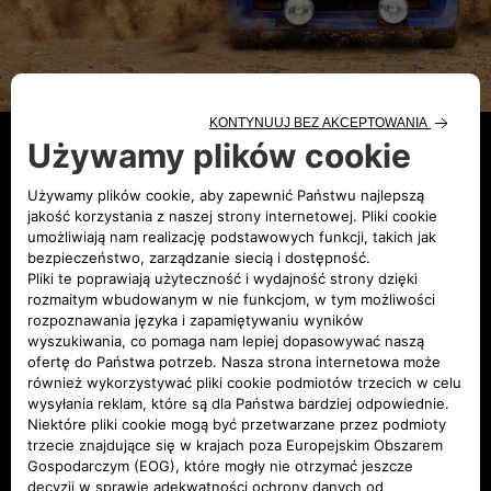
131 ABARTH,
HISTORIA
MISTRZA.
W 1982 roku legendarny Fiat 131 Abarth Rally
wziął udział w swoim ostatnim wyścigu, zamykając
jeden z najbardziej zwycięskich rozdziałów w
historii marki spod znaku Skorpiona. Fiat 131
Abarth Rally powstał w połowie lat 70 na bazie
rodzinnego sedana. Ten niepozornie wyglądający