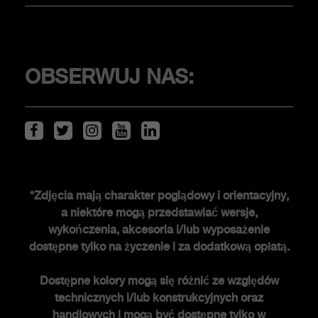
KLIENCI
OBSERWUJ NAS:
Serwis i akcesoria
ŚWIAT ABARTHA
*Zdjęcia mają charakter poglądowy i orientacyjny,
a niektóre mogą przedstawiać wersje,
Historia FCA heritage
wykończenia, akcesoria i/lub wyposażenie
Historia
dostępne tylko na życzenie i za dodatkową opłatą.
Edycje specjalne
Dostępne kolory mogą się różnić ze względów
Nowości
technicznych i/lub konstrukcyjnych oraz
Newsletter
handlowych i mogą być dostępne tylko w