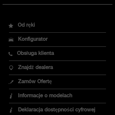
Modele
Od ręki
Nowy Abarth 600e
Konfigurator
Abarth 500e
Obsługa klienta
Znajdź dealera
OPCJE ZAKUPU
Zamów Ofertę
Promocje
Informacje o modelach
Znajdź dealera
Elektromobilność
Deklaracja dostępności cyfrowej
Jazda testowa