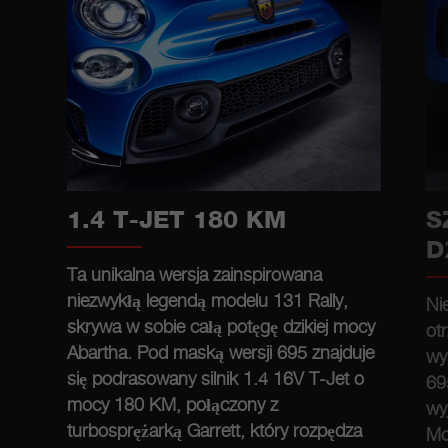
1.4 T-JET 180 KM
S
D
Ta unikalna wersja zainspirowana
niezwykłą legendą modelu 131 Rally,
Ni
skrywa w sobie całą potęgę dzikiej mocy
ot
Abartha. Pod maską wersji 695 znajduje
wy
się podrasowany silnik 1.4 16V T-Jet o
69
mocy 180 KM, połączony z
wy
turbosprężarką Garrett, który rozpędza
Mo