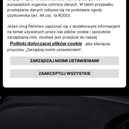
samochód z nadwoziem „notchback”, krył w
sobie prawdziwie rajdową bestię o wyjątkowej
mocy, posiadającą wszelkie atrybuty prawdziwego
zwycięzcy. Na przełomie lat 80 Fiat 131 Abarth
zdominował światową arenę rajdową. Odniósł 18
zwycięstw, w tym pięć potrójnych i dwa podwójne,
zdobył trzy Mistrzostwa Świata Konstruktorów - w
1977 r., 1978 r. i 1980 r. oraz dwukrotnie
triumfował w klasyfikacji Mistrzostw Świata
Kierowców, zdobywając to trofeum z Markku
Alénem w 1978 r. i Walterem Röhrlem w 1980 r.