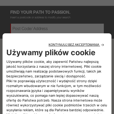
FIND YOUR PATH TO PASSION.
Insert a postcode or address to modify your search