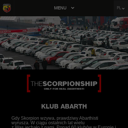
MENU
PL
avigation
KLUB ABARTH
Gdy Skorpion wzywa, prawdziwy Abarthisti
wyrusza. W ciągu ostatnich lat wielu
z Was jechało z nami. Ponad 60 klubów w Europie i