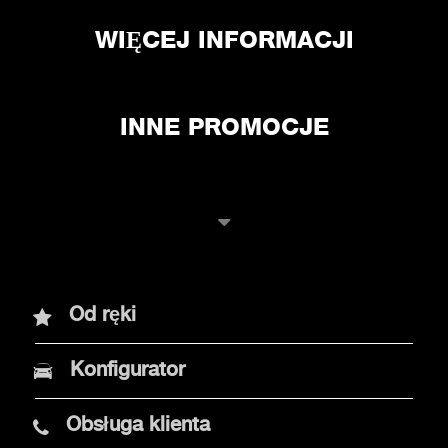
WIĘCEJ INFORMACJI
INNE PROMOCJE
Modele
Od ręki
Nowy Abarth 600e
Konfigurator
Abarth 500e
Obsługa klienta