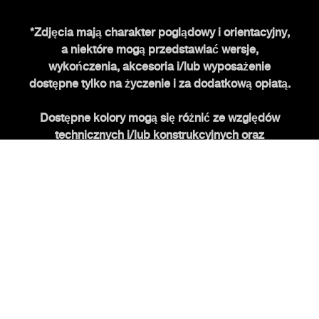
ŚWIAT ABARTHA
*Zdjęcia mają charakter poglądowy i orientacyjny,
a niektóre mogą przedstawiać wersje,
Historia FCA heritage
wykończenia, akcesoria i/lub wyposażenie
Historia
dostępne tylko na życzenie i za dodatkową opłatą.
Edycje specjalne
Dostępne kolory mogą się różnić ze względów
Nowości
technicznych i/lub konstrukcyjnych oraz
Newsletter
handlowych i mogą być dostępne tylko w
pojazdach znajdujących się na stocku.
ABARTH
FCA POLAND sp. z o.o.
P.I. 07973780013
POLITYKA PRYWATNOŚCI