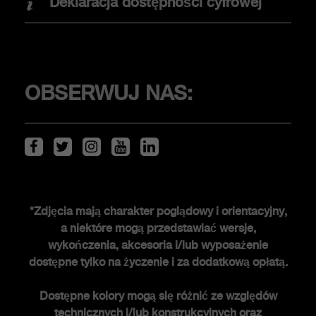
Deklaracja dostępności cyfrowej
Jazda testowa
KLIENCI
OBSERWUJ NAS:
Serwis i akcesoria
ŚWIAT ABARTHA
*Zdjęcia mają charakter poglądowy i orientacyjny,
a niektóre mogą przedstawiać wersje,
Historia FCA heritage
wykończenia, akcesoria i/lub wyposażenie
Historia
dostępne tylko na życzenie i za dodatkową opłatą.
Edycje specjalne
Dostępne kolory mogą się różnić ze względów
Nowości
technicznych i/lub konstrukcyjnych oraz