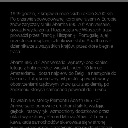
1949 godzin, 7 krajów europejskich i około 3700 km.
Po przerwie spowodowanej koronawirusem w Europie,
znów zaryczały silniki Abartha 695 70° Anniversario,
gwiazdy wydarzenia. Rozpoczęta we Włoszech trasa
prowadzi przez Francję, Hiszpanię i Portugalię, a jej
uczestnikami są fani, członkowie klubu Abartha oraz
dziennikarze z wszystkich krajów, przez które biegnie
trasa.
Abarth 695 70° Anniversario, wyruszył pod koniec
lutego z holenderskiej wioski Lijnden, 10 km od
Amsterdamu i dotarł najpierw do Belgii, a następnie do
Niemiec. Tutaj konieczny był postój spowodowany
obostrzeniami rządowymi w związku z epidemią, po
zniesieniu których samochód powrócił do Turynu.
To właśnie w stolicy Piemontu Abarth 695 70°
Anniversario ponownie uruchomił silnik, wydając
głęboki, rasowy ryk, wzmocniony dodatkowo przez
układ wydechowy Record Monza Attivo. Z Turynu
kawalkada samochodów skierowała się w stronę
Riwiery Francuskiej, a następnie uda się do Hiszpanii,