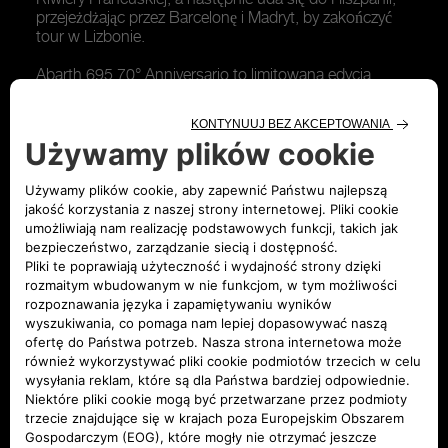
przejeżdżając przez Barcelonę i Madryt, by zakończyć
tour w Lizbonie.
Abarth 695 70° Anniversario to limitowana edycja
samochodu, który został wyprodukowany jedynie w
1949 egzemplarzach, aby z dumą świętować 70.
urodziny marki. W standardowym wyposażeniu
samochodu znajdują się m.in.:
• 4-cylindrowy silnik 1.4 T-Jet o mocy 180 KM z
turbosprężarką Garrett i 5-biegową manualną skrzynią
biegów,
• sportowy układ Dual Mode Record Monza z
czterema rurami wydechowymi,
• regulowany, sportowy tylny spojler, który można
dopasować do stylu jazdy,
• komfortowe fotele Sabelt Tricolore z profilowanym
podparciem bocznym i środkową częścią wykonaną ze
skóry,