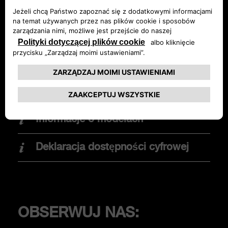
Nowy Abarth 600e
Konfigurator
Abarth 500e
Obsługa klienta
Znajdź dealera
OPCJE ZAKUPU
Zamów Ofertę
Promocje
Informacje o modelach
Znajdź dealera
Elektromobilność
Deklaracja dostępności cyfrowej
Jazda testowa
KLIENCI
OBSERWUJ NAS: