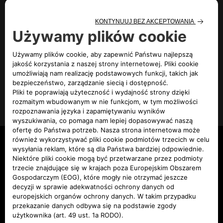
Modele
Od ręki