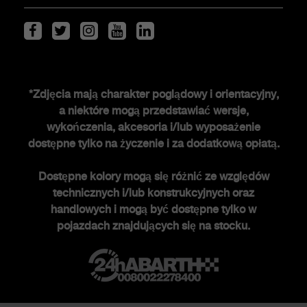
Serwis i akcesoria
ŚWIAT ABARTHA
*Zdjęcia mają charakter poglądowy i orientacyjny,
a niektóre mogą przedstawiać wersje,
Historia FCA heritage
wykończenia, akcesoria i/lub wyposażenie
Historia
dostępne tylko na życzenie i za dodatkową opłatą.
Edycje specjalne
Dostępne kolory mogą się różnić ze względów
Nowości
technicznych i/lub konstrukcyjnych oraz
Newsletter
handlowych i mogą być dostępne tylko w
pojazdach znajdujących się na stocku.