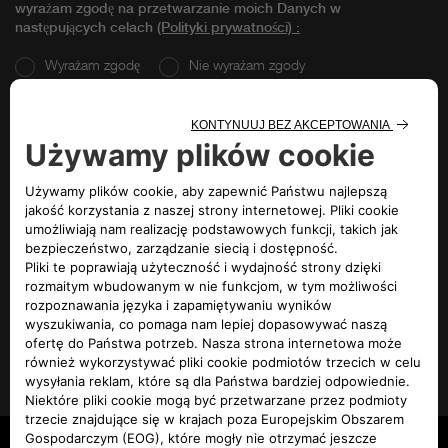
wyrażam zgodę na przetwarzanie moich Danych w
następujących celach
(Polityki prywatności)
:
Wyrażam zgodę
Nie wyrażam zgody
Pozostańmy w kontakcie!
Wyrażam zgodę
Nie wyrażam zgody
Uzyskaj lepsze oferty!
Wyrażam zgodę
Nie wyrażam zgody
Dołącz do naszych partnerów!
WYŚLIJ