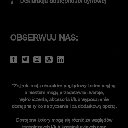
Deklaracja dostępności cyfrowej
Jazda testowa
KLIENCI
OBSERWUJ NAS:
Serwis i akcesoria
ŚWIAT ABARTHA
*Zdjęcia mają charakter poglądowy i orientacyjny,
a niektóre mogą przedstawiać wersje,
Historia FCA heritage
wykończenia, akcesoria i/lub wyposażenie
Historia
dostępne tylko na życzenie i za dodatkową opłatą.
Edycje specjalne
Dostępne kolory mogą się różnić ze względów
Nowości
technicznych i/lub konstrukcyjnych oraz