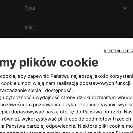
Tytuł
Imię*
Adres e-mail*
Podaj kod pocztowy lub pełny adres*
Czy posiadasz numer NIP?
Tak
Nie
* Pole obowiązkowe
Zgoda
Po przeczytaniu i zrozumieniu niniejszej Polityki prywat
następujących celach
(Polityki prywatności)
: