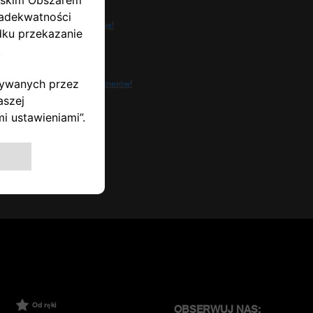
Pozostańmy w kontakcie!
Uzyskaj lepsze oferty!
Dołącz do naszych partnerów!
Od ręki
OBSERWUJ NAS: