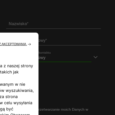
Nazwisko*
Telefon komórkowy*
Preferowany sposób kontaktu
Telefon komórkowy
ności, wyrażam zgodę na przetwarzanie moich Danych w