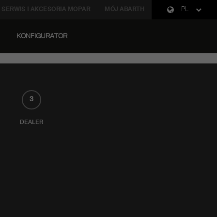
SERWIS I AKCESORIA MOPAR
MÓJ ABARTH
PL
KONFIGURATOR
3
DEALER