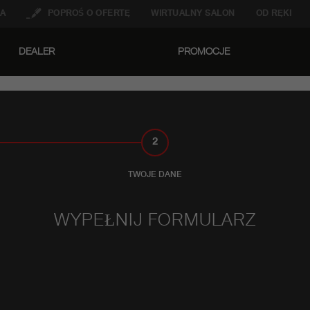
A
POPROŚ O OFERTĘ
WIRTUALNY SALON
OD RĘKI
DEALER
PROMOCJE
2
TWOJE DANE
WYPEŁNIJ FORMULARZ