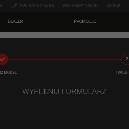
A
POPROŚ O OFERTĘ
WIRTUALNY SALON
OD RĘKI
DEALER
PROMOCJE
1
2
RZ MODEL
TWOJE
WYPEŁNIJ FORMULARZ