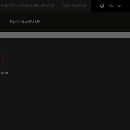
SERWIS I AKCESORIA MOPAR
MÓJ ABARTH
PL
KONFIGURATOR
 DANE