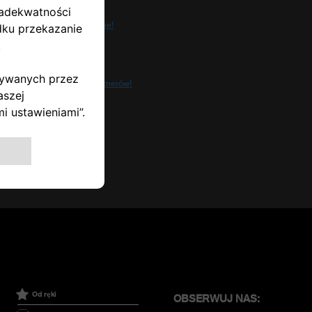
Pozostańmy w kontakcie!
Uzyskaj lepsze oferty!
Dołącz do naszych partnerów!
Od ręki
OBSERWUJ NAS: