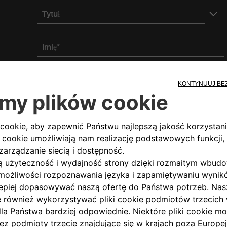
Tytuł
Imię*
Adres e-mail*
Podaj kod pocztowy lub pełny adres*
Czy posiadasz numer NIP?
Tak
Nie
* Pole obowiązkowe
Zgoda
Po przeczytaniu i zrozumieniu niniejszej Polityki prywat
następujących celach
(Polityki prywatności)
: