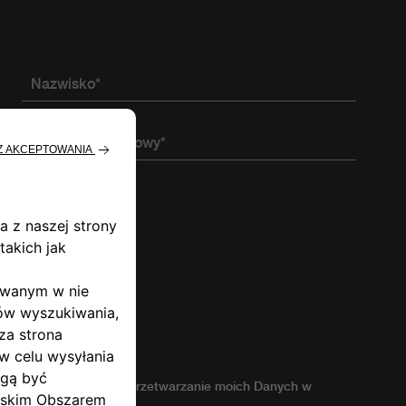
Nazwisko*
Telefon komórkowy*
ności, wyrażam zgodę na przetwarzanie moich Danych w